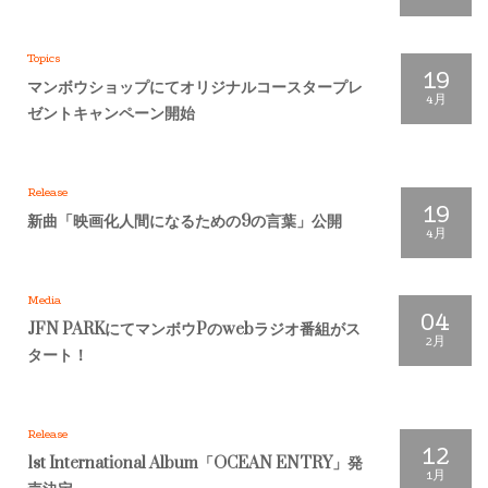
Posted
Topics
19
in
マンボウショップにてオリジナルコースタープレ
4月
ゼントキャンペーン開始
Posted
Release
19
in
新曲「映画化人間になるための9の言葉」公開
4月
Posted
Media
04
in
JFN PARKにてマンボウPのwebラジオ番組がス
2月
タート！
Posted
Release
12
in
1st International Album「OCEAN ENTRY」発
1月