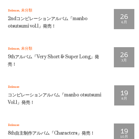
Posted
Release
未分類
26
in
2ndコンピレーションアルバム「manbo
6月
otsutsumi vol.1」発売！
Posted
Release
未分類
26
in
9thアルバム「Very Short & Super Long」発
3月
売！
Posted
Release
19
in
コンピレーションアルバム「manbo otsutsumi
8月
Vol.1」発売！
Posted
Release
19
in
8th自主制作アルバム「Characters」発売！
10月